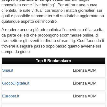
conosciuta come “live betting”. Per attirare una nuova
clientela, le sale virtuali corredano i match giornalieri sui
quali è possibile scommettere di statistiche aggiornate su
qualunque aspetto dell’incontro.
A rendere ancora più adrenalinica l’esperienza è la scelta,
da parte dei siti che propongono scommesse online, di
trasmettere gli eventi in diretta streaming. Così facendo ti
troverai a seguire passo dopo passo quanto avviene sul
campo da gioco.
Top 5 Bookmakers
Snai.it
Licenza ADM
GiocoDigitale.it
Licenza ADM
Eurobet.it
Licenza ADM