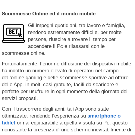
Scommesse Online ed il mondo mobile
Gli impegni quotidiani, tra lavoro e famiglia,
rendono estremamente difficile, per molte
persone, riuscire a trovare il tempo per
accendere il Pc e rilassarsi con le
scommesse online.
Fortunatamente, l’enorme diffusione dei dispositivi mobile
ha indotto un numero elevato di operatori nel campo
dell’online gaming e delle scommesse sportive ad offrire
delle App, in molti casi gratuite, facili da scaricare e
perfette per usufruire in ogni momento della giornata dei
servizi proposti.
Con il trascorrere degli anni, tali App sono state
ottimizzate, rendendo l’esperienza su
smartphone o
tablet
ormai equiparabile a quella vissuta su Pc; questo
nonostante la presenza di uno schermo inevitabilmente di