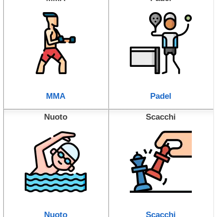
MMA
Padel
Nuoto
Scacchi
Nuoto
Scacchi