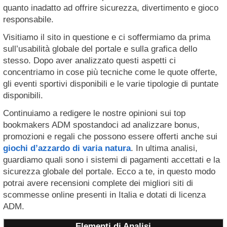
quanto inadatto ad offrire sicurezza, divertimento e gioco
responsabile.
Visitiamo il sito in questione e ci soffermiamo da prima
sull’usabilità globale del portale e sulla grafica dello
stesso. Dopo aver analizzato questi aspetti ci
concentriamo in cose più tecniche come le quote offerte,
gli eventi sportivi disponibili e le varie tipologie di puntate
disponibili.
Continuiamo a redigere le nostre opinioni sui top
bookmakers ADM spostandoci ad analizzare bonus,
promozioni e regali che possono essere offerti anche sui
giochi d’azzardo di varia natura
. In ultima analisi,
guardiamo quali sono i sistemi di pagamenti accettati e la
sicurezza globale del portale. Ecco a te, in questo modo
potrai avere recensioni complete dei migliori siti di
scommesse online presenti in Italia e dotati di licenza
ADM.
Elementi di Analisi