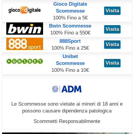
Gioco Digitale
Visita
Scommesse
100% Fino a 5€
Bwin Scommesse
Visita
100% Fino a 550€
888Sport
Visita
100% Fino a 25€
Unibet
Visita
Scommesse
100% Fino a 10€
Le Scommesse sono vietate ai minori di 18 anni e
possono causare dipendenza patologica
Scommetti Responsabilmente