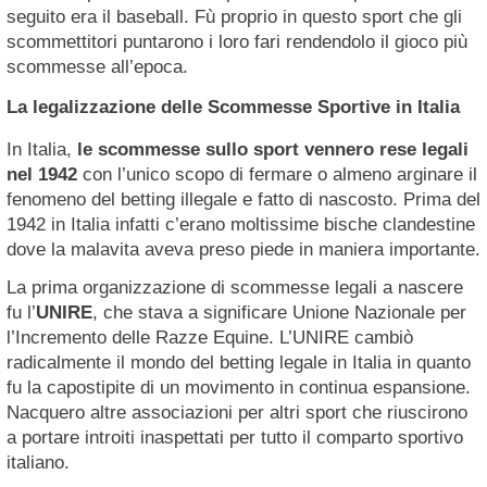
seguito era il baseball. Fù proprio in questo sport che gli
scommettitori puntarono i loro fari rendendolo il gioco più
scommesse all’epoca.
La legalizzazione delle Scommesse Sportive in Italia
In Italia,
le scommesse sullo sport vennero rese legali
nel 1942
con l’unico scopo di fermare o almeno arginare il
fenomeno del betting illegale e fatto di nascosto. Prima del
1942 in Italia infatti c’erano moltissime bische clandestine
dove la malavita aveva preso piede in maniera importante.
La prima organizzazione di scommesse legali a nascere
fu l’
UNIRE
, che stava a significare Unione Nazionale per
l’Incremento delle Razze Equine. L’UNIRE cambiò
radicalmente il mondo del betting legale in Italia in quanto
fu la capostipite di un movimento in continua espansione.
Nacquero altre associazioni per altri sport che riuscirono
a portare introiti inaspettati per tutto il comparto sportivo
italiano.