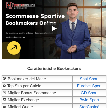
Caratteristiche Bookmakers
💖 Bookmaker del Mese
Snai Sport
⚽ Top Sito per Calcio
Eurobet Sport
🎁 Miglior Bonus Scommesse
GD Sport
🔛 Miglior Exchange
Bwin Sport
👑 Migliori Quote
StarCasinò