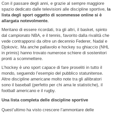
Con il passare degli anni, e grazie al sempre maggiore
spazio dedicato dalle televisioni alle discipline sportive,
la
lista degli sport oggetto di scommesse online si è
allargata notevolmente.
Meritano di essere ricordati, tra gli altri, il basket, spinto
dal campionato NBA, e il tennis, favorito dalla rivalità che
vede contrapporsi da oltre un decennio Federer, Nadal e
Djokovic. Ma anche pallavolo e hockey su ghiaccio (NHL
in primis) hanno trovato numerose schiere di sostenitori
pronti a scommettere.
L’hockey è uno sport capace di fare proseliti in tutto il
mondo, seguendo l’esempio del pubblico statunitense.
Altre discipline americane molto note tra gli allibratori
sono il baseball (perfetto per chi ama le statistiche), il
football americano e il rugby.
Una lista completa delle discipline sportive
Quest’ultimo ha visto crescere l’ammontare delle