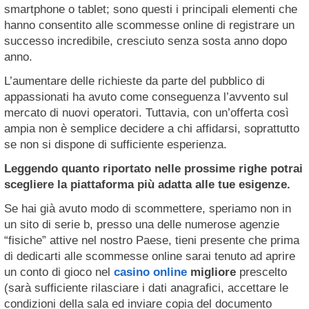
smartphone o tablet; sono questi i principali elementi che
hanno consentito alle scommesse online di registrare un
successo incredibile, cresciuto senza sosta anno dopo
anno.
L’aumentare delle richieste da parte del pubblico di
appassionati ha avuto come conseguenza l’avvento sul
mercato di nuovi operatori. Tuttavia, con un’offerta così
ampia non è semplice decidere a chi affidarsi, soprattutto
se non si dispone di sufficiente esperienza.
Leggendo quanto riportato nelle prossime righe potrai
scegliere la piattaforma più adatta alle tue esigenze.
Se hai già avuto modo di scommettere, speriamo non in
un sito di serie b, presso una delle numerose agenzie
“fisiche” attive nel nostro Paese, tieni presente che prima
di dedicarti alle scommesse online sarai tenuto ad aprire
un conto di gioco nel
casino online
migliore
prescelto
(sarà sufficiente rilasciare i dati anagrafici, accettare le
condizioni della sala ed inviare copia del documento