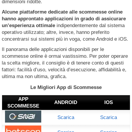
dimensioni ridotte.
Alcune piattaforme dedicate alle scommesse online
hanno approntato applicazioni in grado di assicurare
un’esperienza ottimale
indipendentemente dal sistema
operativo utilizzato; altre, invece, hanno preferito
concentrarsi sui sistemi più in voga, come Android e iOS.
Il panorama delle applicazioni disponibili per le
scommesse online è ormai vastissimo. Per poter operare
la scelta migliore, il consiglio è di tenere conto di questi
fattori: facilità d’uso, velocità d’esecuzione, affidabilità e,
ultima ma non ultima, grafica.
Le Migliori App di Scommesse
APP
ANDROID
IOS
SCOMMESSE
Scarica
Scarica