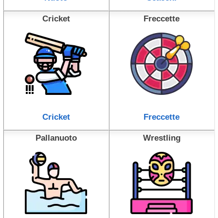
Cricket
Freccette
Cricket
Freccette
Pallanuoto
Wrestling