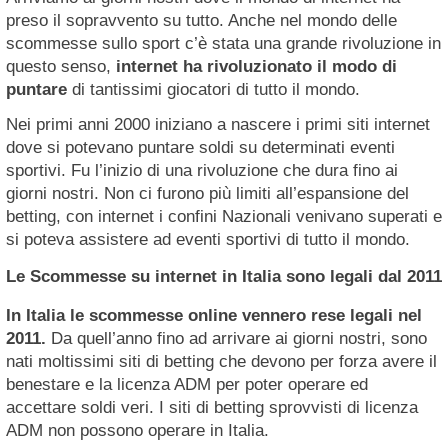
preso il sopravvento su tutto. Anche nel mondo delle
scommesse sullo sport c’è stata una grande rivoluzione in
questo senso,
internet ha rivoluzionato il modo di
puntare
di tantissimi giocatori di tutto il mondo.
Nei primi anni 2000 iniziano a nascere i primi siti internet
dove si potevano puntare soldi su determinati eventi
sportivi. Fu l’inizio di una rivoluzione che dura fino ai
giorni nostri. Non ci furono più limiti all’espansione del
betting, con internet i confini Nazionali venivano superati e
si poteva assistere ad eventi sportivi di tutto il mondo.
Le Scommesse su internet in Italia sono legali dal 2011
In Italia le scommesse online vennero rese legali nel
2011.
Da quell’anno fino ad arrivare ai giorni nostri, sono
nati moltissimi siti di betting che devono per forza avere il
benestare e la licenza ADM per poter operare ed
accettare soldi veri. I siti di betting sprovvisti di licenza
ADM non possono operare in Italia.