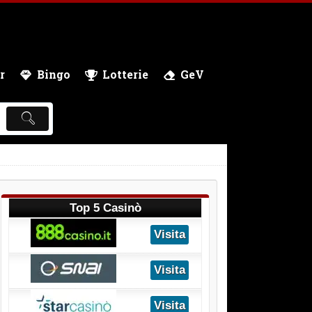
r
Bingo
Lotterie
GeV
Top 5 Casinò
Visita
Visita
Visita