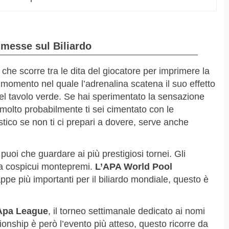
messe sul Biliardo
 che scorre tra le dita del giocatore per imprimere la
il momento nel quale l’adrenalina scatena il suo effetto
del tavolo verde. Se hai sperimentato la sensazione
 molto probabilmente ti sei cimentato con le
ico se non ti ci prepari a dovere, serve anche
 puoi che guardare ai più prestigiosi tornei. Gli
 a cospicui montepremi.
L’APA World Pool
ppe più importanti per il biliardo mondiale, questo è
Apa League
, il torneo settimanale dedicato ai nomi
pionship è però l’evento più atteso, questo ricorre da