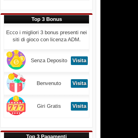
Top 3 Bonus
Ecco i migliori 3 bonus presenti nei
siti di gioco con licenza ADM.
Senza Deposito
Visita
Benvenuto
Visita
Giri Gratis
Visita
Top 3 Pagamenti