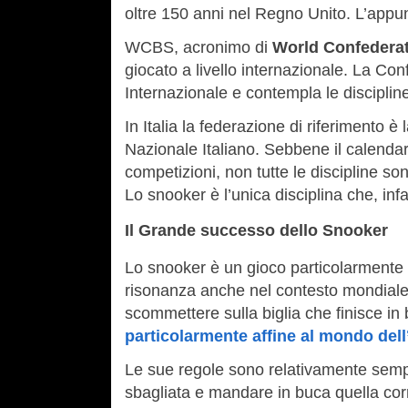
oltre 150 anni nel Regno Unito. L’appun
WCBS, acronimo di
World Confederati
giocato a livello internazionale. La Co
Internazionale e contempla le disciplin
In Italia la federazione di riferimento 
Nazionale Italiano. Sebbene il calendari
competizioni, non tutte le discipline son
Lo snooker è l’unica disciplina che, inf
Il Grande successo dello Snooker
Lo snooker è un gioco particolarmente
risonanza anche nel contesto mondiale.
scommettere sulla biglia che finisce in 
particolarmente affine al mondo del
Le sue regole sono relativamente sempli
sbagliata e mandare in buca quella corr