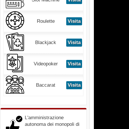
Roulette
Visita
Blackjack
Visita
Videopoker
Visita
Baccarat
Visita
L'amministrazione
autonoma dei monopoli di