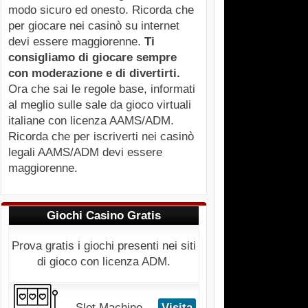
modo sicuro ed onesto. Ricorda che
per giocare nei casinò su internet
devi essere maggiorenne.
Ti
consigliamo di giocare sempre
con moderazione e di divertirti.
Ora che sai le regole base, informati
al meglio sulle sale da gioco virtuali
italiane con licenza AAMS/ADM.
Ricorda che per iscriverti nei casinò
legali AAMS/ADM devi essere
maggiorenne.
Giochi Casino Gratis
Prova gratis i giochi presenti nei siti
di gioco con licenza ADM.
Slot Machine
Visita