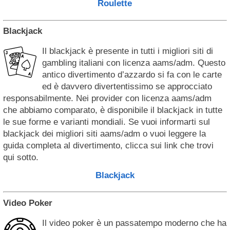
Roulette
Blackjack
Il blackjack è presente in tutti i migliori siti di
gambling italiani con licenza aams/adm. Questo
antico divertimento d’azzardo si fa con le carte
ed è davvero divertentissimo se approcciato
responsabilmente. Nei provider con licenza aams/adm
che abbiamo comparato, è disponibile il blackjack in tutte
le sue forme e varianti mondiali. Se vuoi informarti sul
blackjack dei migliori siti aams/adm o vuoi leggere la
guida completa al divertimento, clicca sui link che trovi
qui sotto.
Blackjack
Video Poker
Il video poker è un passatempo moderno che ha