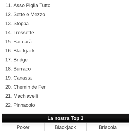
Asso Piglia Tutto
Sette e Mezzo
Stoppa
Tressette
Baccarà
Blackjack
Bridge
Burraco
Canasta
Chemin de Fer
Machiavelli
Pinnacolo
La nostra Top 3
Poker
Blackjack
Briscola