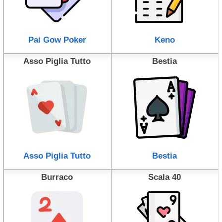
Pai Gow Poker
Keno
Asso Piglia Tutto
Bestia
Asso Piglia Tutto
Bestia
Burraco
Scala 40