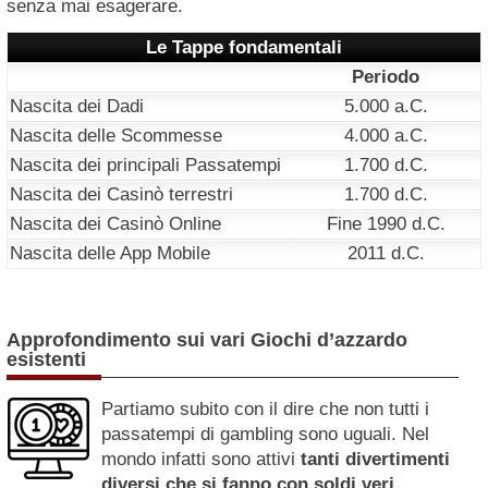
senza mai esagerare.
Le Tappe fondamentali
Periodo
Nascita dei Dadi
5.000 a.C.
Nascita delle Scommesse
4.000 a.C.
Nascita dei principali Passatempi
1.700 d.C.
Nascita dei Casinò terrestri
1.700 d.C.
Nascita dei Casinò Online
Fine 1990 d.C.
Nascita delle App Mobile
2011 d.C.
Approfondimento sui vari Giochi d’azzardo
esistenti
Partiamo subito con il dire che non tutti i
passatempi di gambling sono uguali. Nel
mondo infatti sono attivi
tanti divertimenti
diversi che si fanno con soldi veri
.