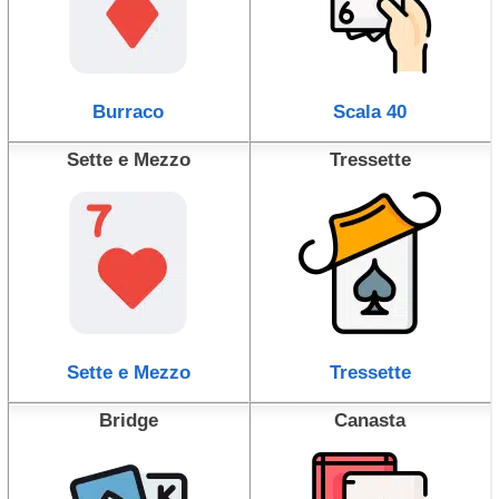
Burraco
Scala 40
Sette e Mezzo
Tressette
Sette e Mezzo
Tressette
Bridge
Canasta