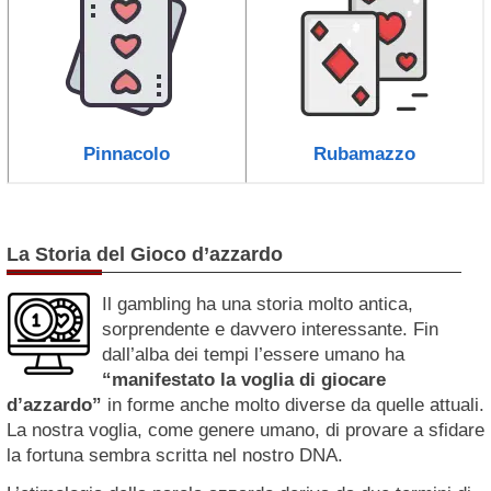
Pinnacolo
Rubamazzo
La Storia del Gioco d’azzardo
Il gambling ha una storia molto antica,
sorprendente e davvero interessante. Fin
dall’alba dei tempi l’essere umano ha
“manifestato la voglia di giocare
d’azzardo”
in forme anche molto diverse da quelle attuali.
La nostra voglia, come genere umano, di provare a sfidare
la fortuna sembra scritta nel nostro DNA.