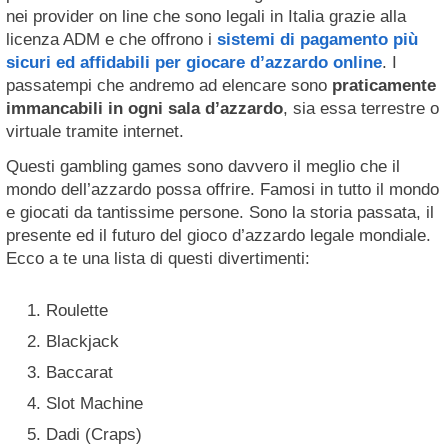
nei provider on line che sono legali in Italia grazie alla
licenza ADM e che offrono i
sistemi di pagamento più
sicuri ed affidabili per giocare d’azzardo online
. I
passatempi che andremo ad elencare sono
praticamente
immancabili in ogni sala d’azzardo
, sia essa terrestre o
virtuale tramite internet.
Questi gambling games sono davvero il meglio che il
mondo dell’azzardo possa offrire. Famosi in tutto il mondo
e giocati da tantissime persone. Sono la storia passata, il
presente ed il futuro del gioco d’azzardo legale mondiale.
Ecco a te una lista di questi divertimenti:
Roulette
Blackjack
Baccarat
Slot Machine
Dadi (Craps)