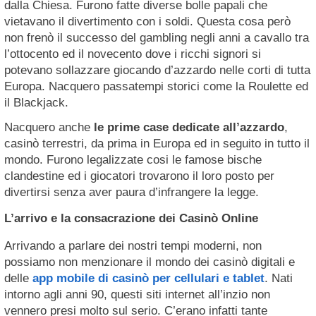
dalla Chiesa. Furono fatte diverse bolle papali che
vietavano il divertimento con i soldi. Questa cosa però
non frenò il successo del gambling negli anni a cavallo tra
l’ottocento ed il novecento dove i ricchi signori si
potevano sollazzare giocando d’azzardo nelle corti di tutta
Europa. Nacquero passatempi storici come la Roulette ed
il Blackjack.
Nacquero anche
le prime case dedicate all’azzardo
,
casinò terrestri, da prima in Europa ed in seguito in tutto il
mondo. Furono legalizzate cosi le famose bische
clandestine ed i giocatori trovarono il loro posto per
divertirsi senza aver paura d’infrangere la legge.
L’arrivo e la consacrazione dei Casinò Online
Arrivando a parlare dei nostri tempi moderni, non
possiamo non menzionare il mondo dei casinò digitali e
delle
app mobile di casinò per cellulari e tablet
. Nati
intorno agli anni 90, questi siti internet all’inzio non
vennero presi molto sul serio. C’erano infatti tante