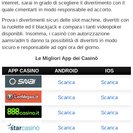
intenret, sarai in grado di scegliere il divertimento con il
quale cimentarti in modo responsabile ed accorto.
Prova i divertimenti sicuri delle slot machine, divertiti con
la ruolette ed il blackjack e compara i tanti videopoker
disponibli. Insomma, i casinò con autorizzazione
aams/adm ti danno la possibilità di divertirti in modo
sicuro e responsabile ad ogni ora del giorno.
Le Migliori App dei Casinò
APP CASINO
ANDROID
IOS
Scarica
Scarica
Scarica
Scarica
Scarica
Scarica
Scarica
Scarica