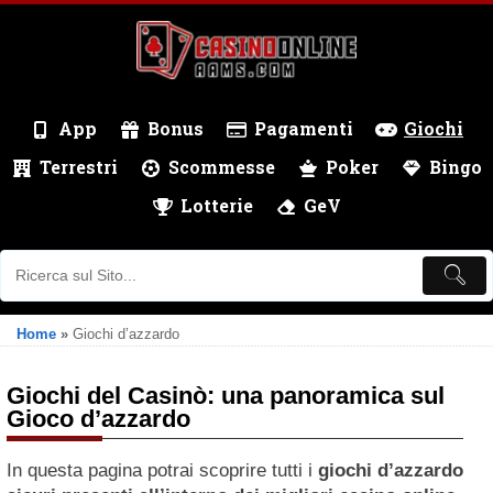
App
Bonus
Pagamenti
Giochi
Terrestri
Scommesse
Poker
Bingo
Lotterie
GeV
Home
»
Giochi d’azzardo
Giochi del Casinò: una panoramica sul
Gioco d’azzardo
In questa pagina potrai scoprire tutti i
giochi d’azzardo