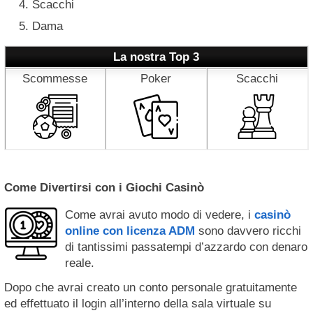
Scacchi
Dama
La nostra Top 3
Scommesse
Poker
Scacchi
Come Divertirsi con i Giochi Casinò
Come avrai avuto modo di vedere, i
casinò
online con licenza ADM
sono davvero ricchi
di tantissimi passatempi d’azzardo con denaro
reale.
Dopo che avrai creato un conto personale gratuitamente
ed effettuato il login all’interno della sala virtuale su