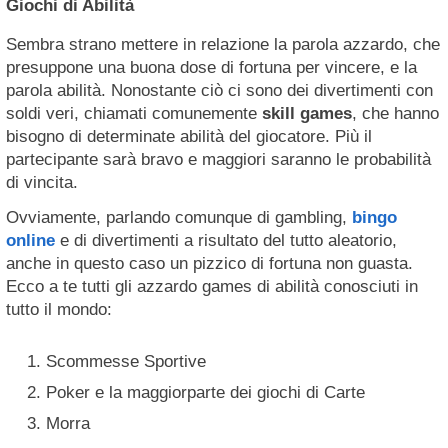
Giochi di Abilità
Sembra strano mettere in relazione la parola azzardo, che
presuppone una buona dose di fortuna per vincere, e la
parola abilità. Nonostante ciò ci sono dei divertimenti con
soldi veri, chiamati comunemente
skill games
, che hanno
bisogno di determinate abilità del giocatore. Più il
partecipante sarà bravo e maggiori saranno le probabilità
di vincita.
Ovviamente, parlando comunque di gambling,
bingo
online
e di divertimenti a risultato del tutto aleatorio,
anche in questo caso un pizzico di fortuna non guasta.
Ecco a te tutti gli azzardo games di abilità conosciuti in
tutto il mondo:
Scommesse Sportive
Poker e la maggiorparte dei giochi di Carte
Morra