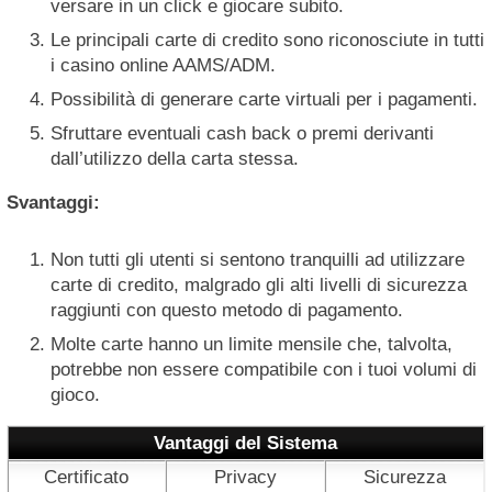
versare in un click e giocare subito.
Le principali carte di credito sono riconosciute in tutti
i casino online AAMS/ADM.
Possibilità di generare carte virtuali per i pagamenti.
Sfruttare eventuali cash back o premi derivanti
dall’utilizzo della carta stessa.
Svantaggi:
Non tutti gli utenti si sentono tranquilli ad utilizzare
carte di credito, malgrado gli alti livelli di sicurezza
raggiunti con questo metodo di pagamento.
Molte carte hanno un limite mensile che, talvolta,
potrebbe non essere compatibile con i tuoi volumi di
gioco.
Vantaggi del Sistema
Certificato
Privacy
Sicurezza