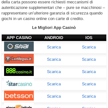
della carta possono essere richiesti meccanismi di
autenticazione supplementari che – pure se macchinosi –
rappresentano un’ulteriore garanzia di sicurezza quando
giochi in un casino online con carte di credito.
Le Migliori App Casinò
APP CASINO
ANDROID
IOS
Scarica
Scarica
Scarica
Scarica
Scarica
Scarica
Scarica
Scarica
Scarica
Scarica