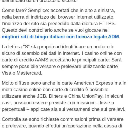
identificato da un protocollo sicuro.
Come fare? Semplice: accertati che in alto a sinistra,
nella barra di indirizzo del browser internet utilizzato,
l’indirizzo del sito sia preceduto dalla dicitura HTTPS.
Questo devi controllarlo anche se vuoi giocare nei
migliori siti di bingo italiani con licenza legale ADM
.
La lettera “S” sta proprio ad identificare un protocollo
sicuro di scambio dei dati in internet. I casino online con
carte di credito AAMS accettano le principali carte. Sarà
sempre possibile versare o prelevare utilizzando carte
Visa o Mastercard.
Molto diffuse sono anche le carte American Express ma in
molti casino online con carte di credito è possibile
utilizzare anche JCB, Diners e China UnionPay. In alcuni
casi, possono essere previste commissioni – fisse o
percentuali – applicate sia sui versamenti che sui prelievi.
Controlla se sono richieste commissioni prima di versare
o prelevare, quando effettui un’operazione nella cassa di