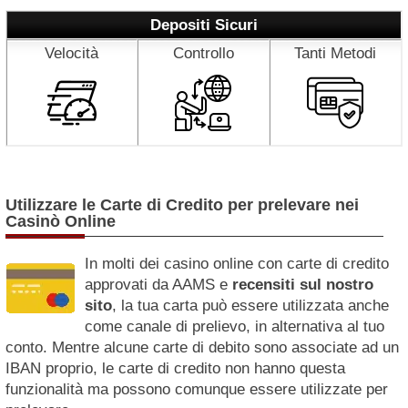
Depositi Sicuri
Velocità
Controllo
Tanti Metodi
Utilizzare le Carte di Credito per prelevare nei
Casinò Online
In molti dei casino online con carte di credito
approvati da AAMS e
recensiti sul nostro
sito
, la tua carta può essere utilizzata anche
come canale di prelievo, in alternativa al tuo
conto. Mentre alcune carte di debito sono associate ad un
IBAN proprio, le carte di credito non hanno questa
funzionalità ma possono comunque essere utilizzate per