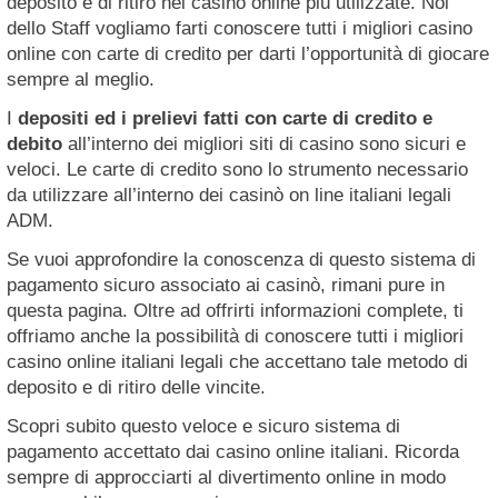
deposito e di ritiro nei casino online più utilizzate. Noi
dello Staff vogliamo farti conoscere tutti i migliori casino
online con carte di credito per darti l’opportunità di giocare
sempre al meglio.
I
depositi ed i prelievi fatti con carte di credito e
debito
all’interno dei migliori siti di casino sono sicuri e
veloci. Le carte di credito sono lo strumento necessario
da utilizzare all’interno dei casinò on line italiani legali
ADM.
Se vuoi approfondire la conoscenza di questo sistema di
pagamento sicuro associato ai casinò, rimani pure in
questa pagina. Oltre ad offrirti informazioni complete, ti
offriamo anche la possibilità di conoscere tutti i migliori
casino online italiani legali che accettano tale metodo di
deposito e di ritiro delle vincite.
Scopri subito questo veloce e sicuro sistema di
pagamento accettato dai casino online italiani. Ricorda
sempre di approcciarti al divertimento online in modo