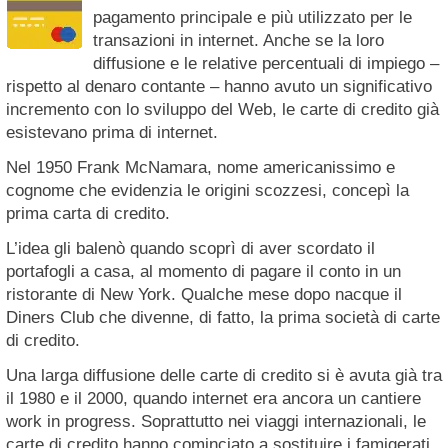
pagamento principale e più utilizzato per le
transazioni in internet. Anche se la loro
diffusione e le relative percentuali di impiego –
rispetto al denaro contante – hanno avuto un significativo
incremento con lo sviluppo del Web, le carte di credito già
esistevano prima di internet.
Nel 1950 Frank McNamara, nome americanissimo e
cognome che evidenzia le origini scozzesi, concepì la
prima carta di credito.
L’idea gli balenò quando scoprì di aver scordato il
portafogli a casa, al momento di pagare il conto in un
ristorante di New York. Qualche mese dopo nacque il
Diners Club che divenne, di fatto, la prima società di carte
di credito.
Una larga diffusione delle carte di credito si è avuta già tra
il 1980 e il 2000, quando internet era ancora un cantiere
work in progress. Soprattutto nei viaggi internazionali, le
carte di credito hanno cominciato a sostituire i famigerati