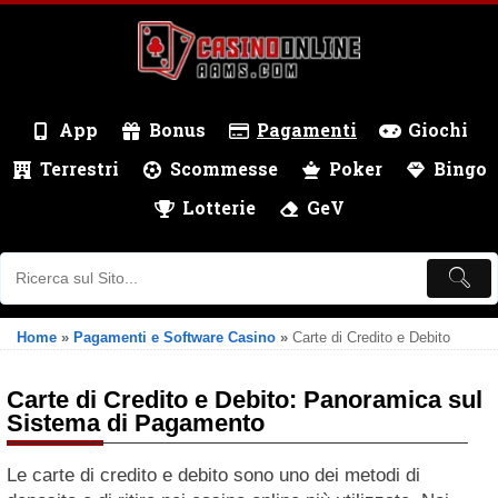
App
Bonus
Pagamenti
Giochi
Terrestri
Scommesse
Poker
Bingo
Lotterie
GeV
Home
»
Pagamenti e Software Casino
»
Carte di Credito e Debito
Carte di Credito e Debito: Panoramica sul
Sistema di Pagamento
Le carte di credito e debito sono uno dei metodi di