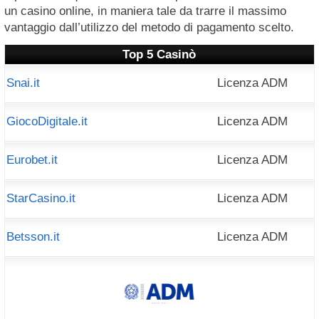
un casino online, in maniera tale da trarre il massimo
vantaggio dall’utilizzo del metodo di pagamento scelto.
Top 5 Casinò
Snai.it
Licenza ADM
GiocoDigitale.it
Licenza ADM
Eurobet.it
Licenza ADM
StarCasino.it
Licenza ADM
Betsson.it
Licenza ADM