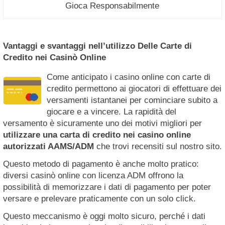
Gioca Responsabilmente
Vantaggi e svantaggi nell’utilizzo Delle Carte di
Credito nei Casinò Online
Come anticipato i casino online con carte di
credito permettono ai giocatori di effettuare dei
versamenti istantanei per cominciare subito a
giocare e a vincere. La rapidità del
versamento è sicuramente uno dei motivi migliori per
utilizzare una carta di credito nei casino online
autorizzati AAMS/ADM
che trovi recensiti sul nostro sito.
Questo metodo di pagamento è anche molto pratico:
diversi casinò online con licenza ADM offrono la
possibilità di memorizzare i dati di pagamento per poter
versare e prelevare praticamente con un solo click.
Questo meccanismo è oggi molto sicuro, perché i dati