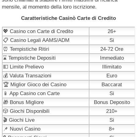
mensile, al momento della loro iscrizione.
Caratteristiche Casinò Carte di Credito
💖 Casino con Carte di Credito
26+
📋 Casino Legali AAMS/ADM
Si
⏰ Tempistiche Ritiri
24-72 Ore
⌛ Tempistiche Depositi
Immediato
💵 Limite Prelievo
Illimitato
💰 Valuta Transazioni
Euro
🏆 Miglior Gioco dei Casino
Baccarat
📱 App Casino con Carte
Si
🎁 Bonus Migliore
Bonus Deposito
🎲 Giochi Disponibili
210+
🎬 Giochi Live
Si
📌 Nuovi Casino
8+