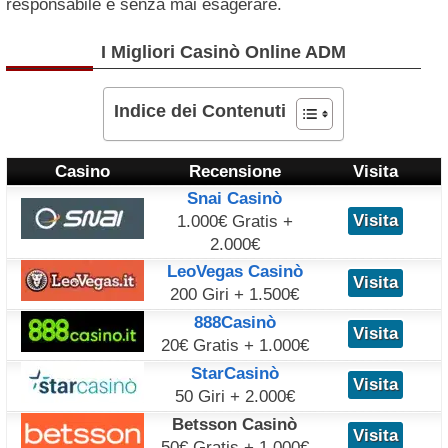
responsabile e senza mai esagerare.
I Migliori Casinò Online ADM
Indice dei Contenuti
Casino
Recensione
Visita
Snai Casinò
Visita
1.000€ Gratis +
2.000€
LeoVegas Casinò
Visita
200 Giri + 1.500€
888Casinò
Visita
20€ Gratis + 1.000€
StarCasinò
Visita
50 Giri + 2.000€
Betsson Casinò
Visita
50€ Gratis + 1.000€