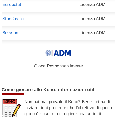
Eurobet.it
Licenza ADM
StarCasino.it
Licenza ADM
Betsson.it
Licenza ADM
Gioca Responsabilmente
Come giocare allo Keno: informazioni utili
Non hai mai provato il Keno? Bene, prima di
iniziare tieni presente che l’obiettivo di questo
gioco è riuscire a scegliere una serie di