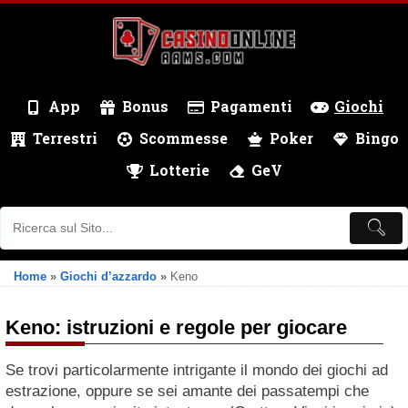
App
Bonus
Pagamenti
Giochi
Terrestri
Scommesse
Poker
Bingo
Lotterie
GeV
Home
»
Giochi d’azzardo
»
Keno
Keno: istruzioni e regole per giocare
Se trovi particolarmente intrigante il mondo dei giochi ad
estrazione, oppure se sei amante dei passatempi che