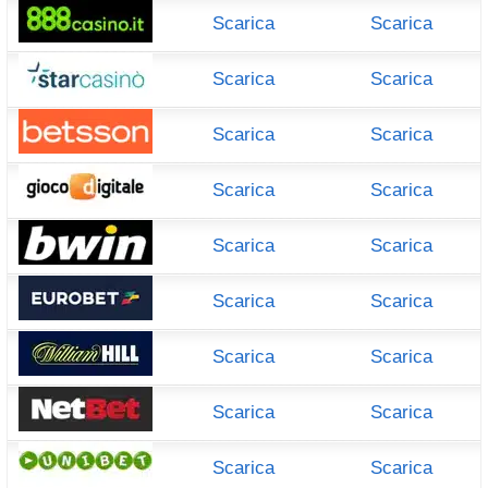
Scarica
Scarica
Scarica
Scarica
Scarica
Scarica
Scarica
Scarica
Scarica
Scarica
Scarica
Scarica
Scarica
Scarica
Scarica
Scarica
Scarica
Scarica