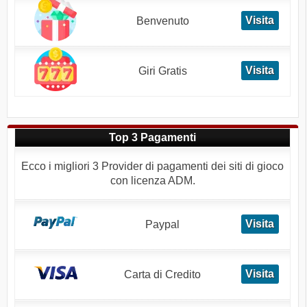
Visita
Benvenuto
Visita
Giri Gratis
Top 3 Pagamenti
Ecco i migliori 3 Provider di pagamenti dei siti di gioco
con licenza ADM.
Visita
Paypal
Visita
Carta di Credito