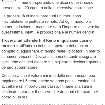
numeri sperando che alcuni di essi siano
presenti tra i 20 oggetto della successiva estrazione.
Le probabilità di indovinare tutti i numeri sono
inevitabilmente piuttosto remote. Ad ogni modo, più
numeri indovinerai, maggiore sarà l’importo della vincita;
quest’ultima, infatti, è proporzionale ai numeri centrati.
Troverai ad attenderti il Keno in qualsiasi casino
terrestre
, all’interno dei quali spetta a dei monitor il
compito di aggiornare in tempo reale i giocatori in merito
ai numeri vincenti. Dovrai unicamente contrassegnare
quelli che desideri giocare sul biglietto e decidere quanto
denaro scommettere.
Considera che il valore minimo delle scommesse può
raggiungere i 5 cent, anche se sono pochi i casino ad
accettare un importo così basso. In base alla sala è
destinato a variare il numero di estrazioni effettuate nel
corso di un’ora.