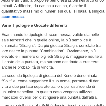
Alcune arrivano a proporre ben 6 estrazioni nell’arco di 60
minuti. A differire, da casino a casino, è anche il
quantitativo massimo di numeri sui quali si basa la singola
scommessa
.
Varie Tipologie e Giocate differenti
Esaminando le tipologie di scommessa, valide sia nelle
sale terrestri che in quelle online, la più semplice è
chiamata “Straight”. Da più giocate Straight correlate tra
loro nasce la puntata “Combination”. Ovviamente, più
elevato è il numero di biglietti Straight, maggiore risulterà
il costo della puntata, ma saranno destinate a crescere
anche le probabilità di vincita.
La seconda tipologia di giocata del Keno è denominata
“Split” e, come suggerisce il suo nome, permette di dar
vita a due puntate separate tra loro pur usufruendo di
un’unica schedina. In questo caso vengono utilizzati
marcatori diversi per distinguere una puntata dall’altra.
Il prezzo della giocata Split è doppio rispetto a quello della