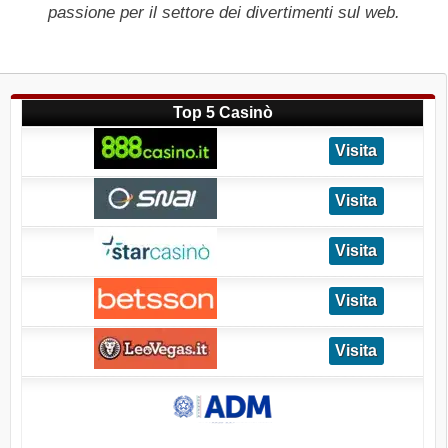
passione per il settore dei divertimenti sul web.
Top 5 Casinò
Visita
Visita
Visita
Visita
Visita