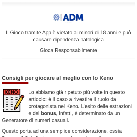
Il Gioco tramite App è vietato ai minori di 18 anni e può
causare dipendenza patologica
Gioca Responsabilmente
Consigli per giocare al meglio con lo Keno
Lo abbiamo già ripetuto più volte in questo
articolo: è il caso a rivestire il ruolo da
protagonista nel Keno. L’esito delle estrazioni
e dei
bonus
, infatti, è determinato da un
Generatore di numeri casuali.
Questo porta ad una semplice considerazione, ossia