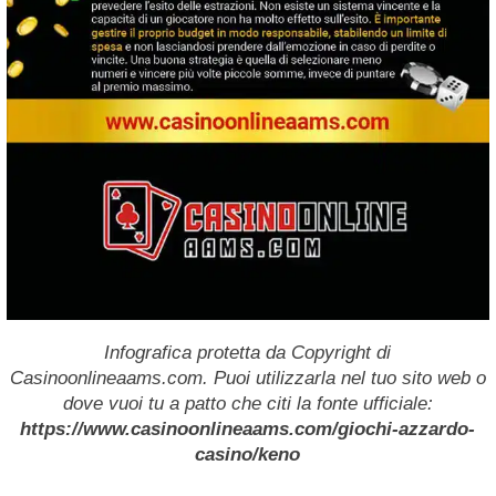
Infografica protetta da Copyright di
Casinoonlineaams.com. Puoi utilizzarla nel tuo sito web o
dove vuoi tu a patto che citi la fonte ufficiale:
https://www.casinoonlineaams.com/giochi-azzardo-
casino/keno