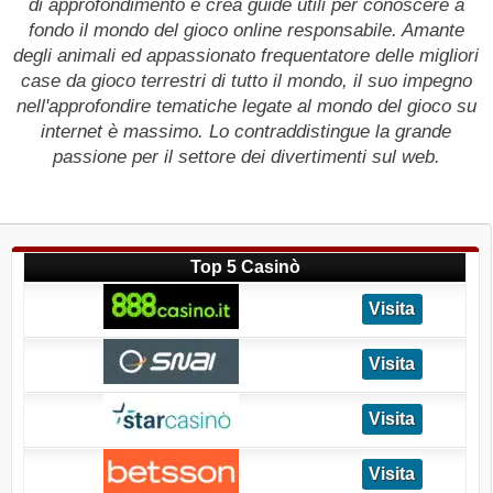
di approfondimento e crea guide utili per conoscere a
fondo il mondo del gioco online responsabile. Amante
degli animali ed appassionato frequentatore delle migliori
case da gioco terrestri di tutto il mondo, il suo impegno
nell'approfondire tematiche legate al mondo del gioco su
internet è massimo. Lo contraddistingue la grande
passione per il settore dei divertimenti sul web.
Top 5 Casinò
Visita
Visita
Visita
Visita