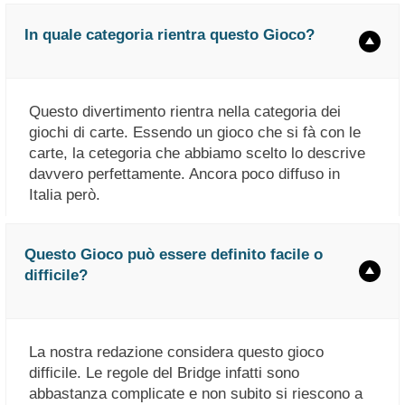
In quale categoria rientra questo Gioco?
Questo divertimento rientra nella categoria dei
giochi di carte. Essendo un gioco che si fà con le
carte, la cetegoria che abbiamo scelto lo descrive
davvero perfettamente. Ancora poco diffuso in
Italia però.
Questo Gioco può essere definito facile o
difficile?
La nostra redazione considera questo gioco
difficile. Le regole del Bridge infatti sono
abbastanza complicate e non subito si riescono a