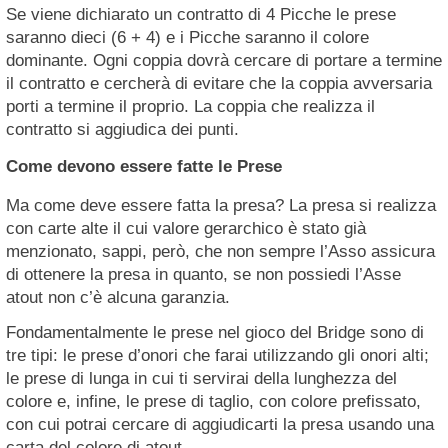
Se viene dichiarato un contratto di 4 Picche le prese
saranno dieci (6 + 4) e i Picche saranno il colore
dominante. Ogni coppia dovrà cercare di portare a termine
il contratto e cercherà di evitare che la coppia avversaria
porti a termine il proprio. La coppia che realizza il
contratto si aggiudica dei punti.
Come devono essere fatte le Prese
Ma come deve essere fatta la presa? La presa si realizza
con carte alte il cui valore gerarchico è stato già
menzionato, sappi, però, che non sempre l’Asso assicura
di ottenere la presa in quanto, se non possiedi l’Asse
atout non c’è alcuna garanzia.
Fondamentalmente le prese nel gioco del Bridge sono di
tre tipi: le prese d’onori che farai utilizzando gli onori alti;
le prese di lunga in cui ti servirai della lunghezza del
colore e, infine, le prese di taglio, con colore prefissato,
con cui potrai cercare di aggiudicarti la presa usando una
carta del colore di atout.