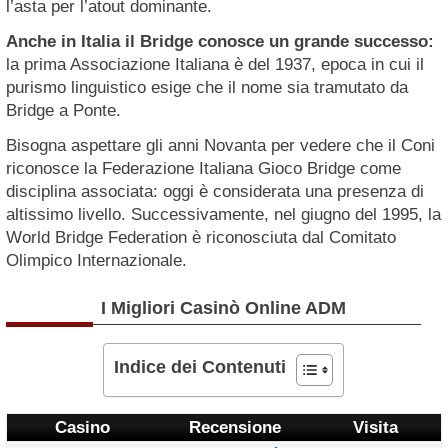
l’asta per l’atout dominante.
Anche in Italia il Bridge conosce un grande successo:
la prima Associazione Italiana è del 1937, epoca in cui il
purismo linguistico esige che il nome sia tramutato da
Bridge a Ponte.
Bisogna aspettare gli anni Novanta per vedere che il Coni
riconosce la Federazione Italiana Gioco Bridge come
disciplina associata: oggi è considerata una presenza di
altissimo livello. Successivamente, nel giugno del 1995, la
World Bridge Federation è riconosciuta dal Comitato
Olimpico Internazionale.
I Migliori Casinò Online ADM
Indice dei Contenuti
Casino
Recensione
Visita