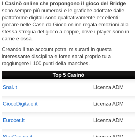
I
Casinò online che propongono il gioco del Bridge
sono sempre più numerosi e le grafiche adottate dalle
piattaforme digitali sono qualitativamente eccellenti:
giocare nelle Case da Gioco online regala emozioni alla
stessa stregua del gioco a coppie, dove i player sono in
carne e ossa.
Creando il tuo account potrai misurarti in questa
interessante disciplina e forse sarai proprio tu a
raggiungere i 100 punti della manches.
Top 5 Casinò
Snai.it
Licenza ADM
GiocoDigitale.it
Licenza ADM
Eurobet.it
Licenza ADM
StarCasino.it
Licenza ADM