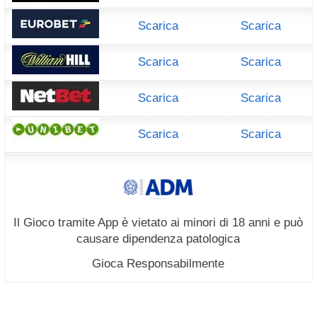
Scarica
Scarica
Scarica
Scarica
Scarica
Scarica
Scarica
Scarica
Il Gioco tramite App è vietato ai minori di 18 anni e può
causare dipendenza patologica
Gioca Responsabilmente