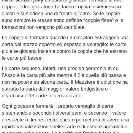
coppie. I due giocatori che fanno coppia insieme sono
alleati e si siedono uno di fronte all’altro. Se le coppie
sono sempre le stesse sono definite “coppie fisse” e le
formazioni non vengono più cambiate.
Le coppie si formano quando i 4 giocatori estraggono una
carta dal mazzo coperto ed esposto a ventaglio: le carte
più alte giocano insieme contro la coppia che ha estratto
le carte più basse.
Le carte seguono, infatti, una precisa gerarchia in cui
l’Asso è la carta più alta mentre il 2 è quella più bassa e
non ha potere su alcuna carta. Il Mazziere è colui che ha
estratto la carta dal maggior valore bridgistico e
distribuisce 13 carte in senso orario.
Ogni giocatore formerà il proprio ventaglio di carte
sistemandole secondo i diversi semi e secondo il valore
crescente o decrescente: questo permetterà di avere una
rapida visualizzazione delle carte e di essere agevolati al