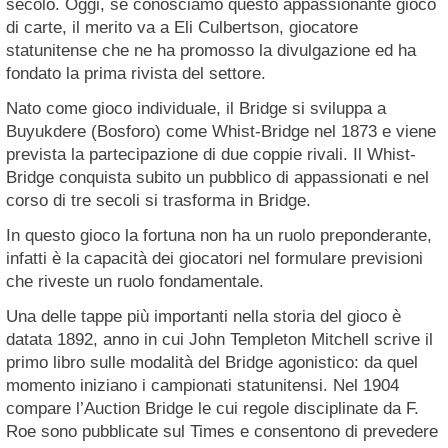
secolo. Oggi, se conosciamo questo appassionante gioco
di carte, il merito va a Eli Culbertson, giocatore
statunitense che ne ha promosso la divulgazione ed ha
fondato la prima rivista del settore.
Nato come gioco individuale, il Bridge si sviluppa a
Buyukdere (Bosforo) come Whist-Bridge nel 1873 e viene
prevista la partecipazione di due coppie rivali. Il Whist-
Bridge conquista subito un pubblico di appassionati e nel
corso di tre secoli si trasforma in Bridge.
In questo gioco la fortuna non ha un ruolo preponderante,
infatti è la capacità dei giocatori nel formulare previsioni
che riveste un ruolo fondamentale.
Una delle tappe più importanti nella storia del gioco è
datata 1892, anno in cui John Templeton Mitchell scrive il
primo libro sulle modalità del Bridge agonistico: da quel
momento iniziano i campionati statunitensi. Nel 1904
compare l’Auction Bridge le cui regole disciplinate da F.
Roe sono pubblicate sul Times e consentono di prevedere