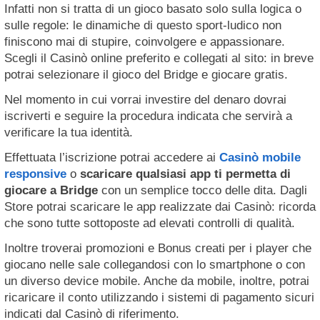
Infatti non si tratta di un gioco basato solo sulla logica o
sulle regole: le dinamiche di questo sport-ludico non
finiscono mai di stupire, coinvolgere e appassionare.
Scegli il Casinò online preferito e collegati al sito: in breve
potrai selezionare il gioco del Bridge e giocare gratis.
Nel momento in cui vorrai investire del denaro dovrai
iscriverti e seguire la procedura indicata che servirà a
verificare la tua identità.
Effettuata l’iscrizione potrai accedere ai
Casinò mobile
responsive
o
scaricare qualsiasi app ti permetta di
giocare a Bridge
con un semplice tocco delle dita. Dagli
Store potrai scaricare le app realizzate dai Casinò: ricorda
che sono tutte sottoposte ad elevati controlli di qualità.
Inoltre troverai promozioni e Bonus creati per i player che
giocano nelle sale collegandosi con lo smartphone o con
un diverso device mobile. Anche da mobile, inoltre, potrai
ricaricare il conto utilizzando i sistemi di pagamento sicuri
indicati dal Casinò di riferimento.