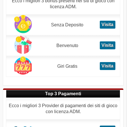
Ecco i migliori 3 bonus presenti nei siti di gioco con
licenza ADM.
Visita
Senza Deposito
Visita
Benvenuto
Visita
Giri Gratis
Top 3 Pagamenti
Ecco i migliori 3 Provider di pagamenti dei siti di gioco
con licenza ADM.