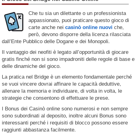
Che tu sia un dilettante o un professionista
appassionato, puoi praticare questo gioco di
carte anche nei
casinò online nuovi
che,
però, devono disporre della licenza rilasciata
dall’Ente Pubblico delle Dogane e dei Monopoli.
Il vantaggio dei neofiti è legato all’opportunità di giocare
gratis finché non si sono impadroniti delle regole di base e
delle dinamiche del gioco.
La pratica nel Bridge è un elemento fondamentale perché
se vuoi vincere dovrai affinare le capacità deduttive,
allenare la memoria e individuare, di volta in volta, le
strategie che consentono di effettuare le prese.
I Bonus dei Casinò online sono numerosi e non sempre
sono subordinati al deposito, inoltre alcuni Bonus sono
interessanti perché i requisiti di blocco possono essere
raggiunti abbastanza facilmente.