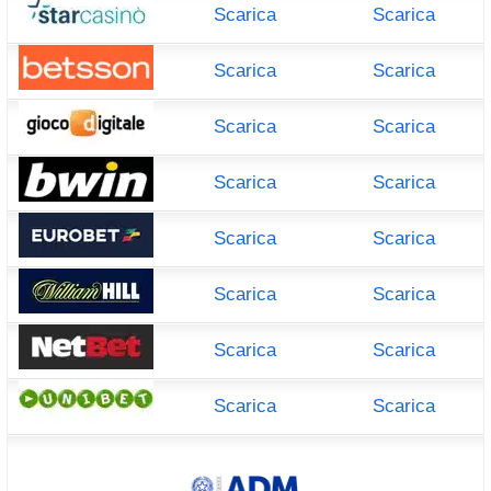
Scarica
Scarica
Scarica
Scarica
Scarica
Scarica
Scarica
Scarica
Scarica
Scarica
Scarica
Scarica
Scarica
Scarica
Scarica
Scarica