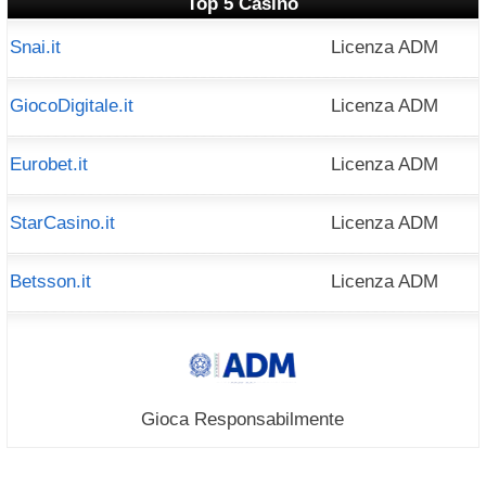
Top 5 Casinò
Snai.it
Licenza ADM
GiocoDigitale.it
Licenza ADM
Eurobet.it
Licenza ADM
StarCasino.it
Licenza ADM
Betsson.it
Licenza ADM
Gioca Responsabilmente