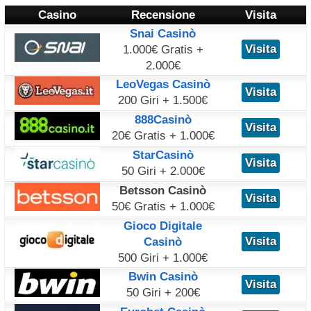
Casino
Recensione
Visita
Snai Casinò
Visita
1.000€ Gratis +
2.000€
LeoVegas Casinò
Visita
200 Giri + 1.500€
888Casinò
Visita
20€ Gratis + 1.000€
StarCasinò
Visita
50 Giri + 2.000€
Betsson Casinò
Visita
50€ Gratis + 1.000€
Gioco Digitale
Visita
Casinò
500 Giri + 1.000€
Bwin Casinò
Visita
50 Giri + 200€