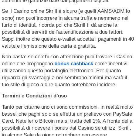
aumenta le garanzie date dai pagamenti digitali.
Se il Casino online Skrill è sicuro (e quelli AAMS/ADM lo
sono) non puoi incorrere in alcuna truffa e nemmeno nel
furto di identità, ricorda poi che Skrill ti dà anche la
possibilità di servirti dell’autentificazione a due fattori.
Sappi inoltre che questo e-wallet accetta i pagamenti in 40
valute e l’emissione della carta è gratuita.
Non basta: se cerchi con attenzione puoi trovare i Casino
online che propongono
bonus cashback
come incentivi
utilizzando questo portafoglio elettronico. Per quanto
riguarda gli svantaggi a noi sembrano minimi ma sarà il
tuo stile di gioco a dire quanto potrebbero incidere.
Termini e Condizioni d’uso
Tanto per citarne uno ci sono commissioni, in realtà molto
basse, che paghi solo se effettui un prelievo con PaySafe
Card, Neteller o Bitcoin ma si tratta dell’1%. A fronte della
possibilità di ricevere i bonus dal Casino se utilizzi Skrill,
in alcune Sale da gioco potrebbero non essere