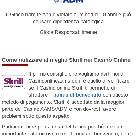
Il Gioco tramite App è vietato ai minori di 18 anni e può
causare dipendenza patologica
Gioca Responsabilmente
Come utilizzare al meglio Skrill nei Casinò Online
Il primo consiglio che vogliamo darti noi di
Casinoonlineaams.com è quello di verificare
se il Casino online Skrill ti permette di
sfruttare il
bonus di benvenuto
con questo
metodo di pagamento. Skrill è accettato dalla maggior
parte dei Casino AAMS/ADM e non dovresti avere
problemi sotto questo aspetto.
Parliamo come prima cosa del bonus perché riteniamo
importante poterne usufruire: il bonus di benvenuto, come