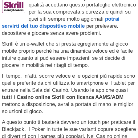
qualità accettano questo portafoglio elettronico
per la sua comprovata sicurezza e quindi su
quei siti sempre molto aggiornati
potrai
servirti del tuo dispositivo mobile
per prelevare,
depositare e giocare senza avere problemi.
Skrill è un e-wallet che si presta egregiamente al gioco
mobile proprio perché ha una dinamica veloce ed è facile
intuire quanto si può essere impazienti se si decide di
giocare in mobilità nei ritagli di tempo.
Il tempo, infatti, scorre veloce e le opzioni più rapide sono
quelle preferite da chi utilizza lo smartphone e il tablet per
entrare nella Sala del Casinò. Usando le app che quasi
tutti i Casino online Skrill con licenza AAMS/ADM
mettono a disposizione, avrai a portata di mano le migliori
soluzioni di gioco.
A questo punto ti basterà davvero un touch per praticare il
Blackjack, il Poker in tutte le sue varianti oppure scegliere
di divertirti con i games più popolari. Nei Casino online