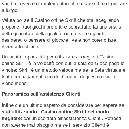
sai, ti consente di implementare il tuo bankroll e di giocare
a lungo.
Valuta poi se il Casino online Skrill che stai scegliendo
propone i tuoi giochi preferiti e soprattutto fai una analisi
della quantità e della qualità: non trovare i giochi
desiderati o pensare di giocare live e non poterlo fare
diventa frustrante.
Un punto importante per utilizzare al meglio i Casino
online Skrill è la velocità con cui la sala da Gioco paga le
vincite: Skrill è un metodo veloce ma se la Sala virtuale è
lenta nei pagamenti uno dei benefici di questo e-wallet
viene meno.
Panoramica sull’assistenza Clienti
Infine c’è un ultimo aspetto da considerare per sapere se
stai utilizzando i Casino online Skrill nel modo
migliore
: dai un’occhiata all’assistenza Clienti. Potresti
non averne mai bisogno ma se il servizio Clienti è