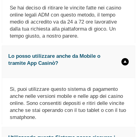
Se hai deciso di ritirare le vincite fatte nei casino
online legali ADM con questo metodo, il tempo
medio di accredito va da 24 a 72 ore lavorative
dalla tua richiesta alla piattaforma di gioco. Un
tempo giusto, a nostro parere.
Lo posso utilizzare anche da Mobile o
tramite App Casinò?
Si, puoi utilizzare questo sistema di pagamento
anche nelle versioni mobile e nelle app dei casino
online. Sono consentiti depositi e ritiri delle vincite
anche se stai operando con il tuo tablet o con il tuo
smatphone.