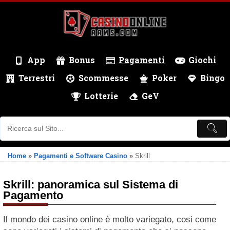
App
Bonus
Pagamenti
Giochi
Terrestri
Scommesse
Poker
Bingo
Lotterie
GeV
Home
»
Pagamenti e Software Casino
»
Skrill
Skrill: panoramica sul Sistema di
Pagamento
Il mondo dei casino online è molto variegato, cosi come