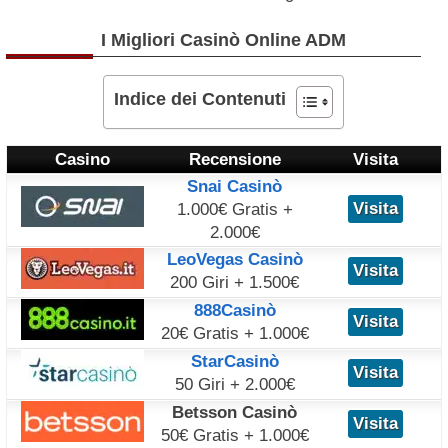
I Migliori Casinò Online ADM
Indice dei Contenuti
Casino
Recensione
Visita
Snai Casinò
Visita
1.000€ Gratis +
2.000€
LeoVegas Casinò
Visita
200 Giri + 1.500€
888Casinò
Visita
20€ Gratis + 1.000€
StarCasinò
Visita
50 Giri + 2.000€
Betsson Casinò
Visita
50€ Gratis + 1.000€