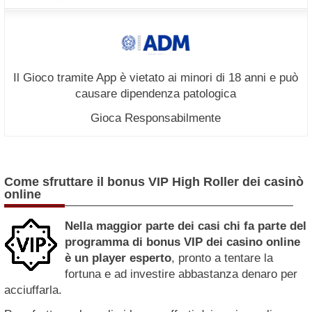
Il Gioco tramite App è vietato ai minori di 18 anni e può
causare dipendenza patologica
Gioca Responsabilmente
Come sfruttare il bonus VIP High Roller dei casinò
online
Nella maggior parte dei casi chi fa parte del
programma di bonus VIP dei casino online
è un player esperto
, pronto a tentare la
fortuna e ad investire abbastanza denaro per
acciuffarla.