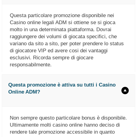
Questa particolare promozione disponibile nei
Casino online legali ADM si ottiene se si gioca
molto in una determinata piattaforma. Dovrai
raggiungere dei volumi di giocata specifici, che
variano da sito a sito, per poter prendere lo status
di giocatore VIP ed avere cosi dei vantaggi
esclusivi. Ricorda sempre di giocare
responsabilmente.
Questa promozione è attiva su tutti i Casino
Online ADM?
Non sempre questo particolare bonus è disponibile.
Ultimamente molti casino online hanno deciso di
rendere tale promozione accessibile in quanto