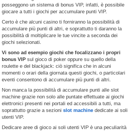
posseggono un sistema di bonus VIP, infatti, è possibile
giocare a tutti i giochi per accumulare punti VIP.
Certo è che alcuni casino ti forniranno la possibilità di
accumulare più punti di altri, e soprattutto ti daranno la
possibilità di moltiplicare le tue vincite a seconda dei
giochi selezionati.
Vi sono ad esempio giochi che focalizzano i propri
bonus VIP
sul gioco di poker oppure su quello della
roulette e del blackjack: ciò significa che in alcuni
momenti o orari della giornata questi giochi, o particolari
eventi consentono di accumulare più punti di altri.
Non manca la possibilità di accumulare punti alle slot
machine grazie non solo alle puntate effettuate ai giochi
elettronici presenti nei portali ed accessibili a tutti, ma
soprattutto grazie a sezioni
slot machine
dedicate ai soli
utenti VIP.
Dedicare aree di gioco ai soli utenti VIP è una peculiarità