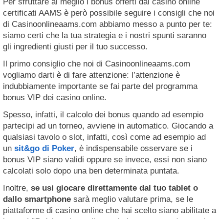
Per sfruttare al meglio i bonus offerti dai casino online
certificati AAMS è però possibile seguire i consigli che noi
di Casinoonlineaams.com abbiamo messo a punto per te:
siamo certi che la tua strategia e i nostri spunti saranno
gli ingredienti giusti per il tuo successo.
Il primo consiglio che noi di Casinoonlineaams.com
vogliamo darti è di fare attenzione: l’attenzione è
indubbiamente importante se fai parte del programma
bonus VIP dei casino online.
Spesso, infatti, il calcolo dei bonus quando ad esempio
partecipi ad un torneo, avviene in automatico. Giocando a
qualsiasi tavolo o slot, infatti, così come ad esempio ad
un
sit&go di Poker
, è indispensabile osservare se i
bonus VIP siano validi oppure se invece, essi non siano
calcolati solo dopo una ben determinata puntata.
Inoltre,
se usi giocare direttamente dal tuo tablet o
dallo smartphone
sarà meglio valutare prima, se le
piattaforme di casino online che hai scelto siano abilitate a