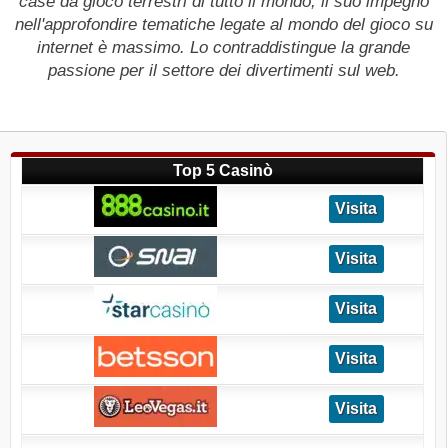
case da gioco terrestri di tutto il mondo, il suo impegno
nell'approfondire tematiche legate al mondo del gioco su
internet è massimo. Lo contraddistingue la grande
passione per il settore dei divertimenti sul web.
Top 5 Casinò
Visita
Visita
Visita
Visita
Visita