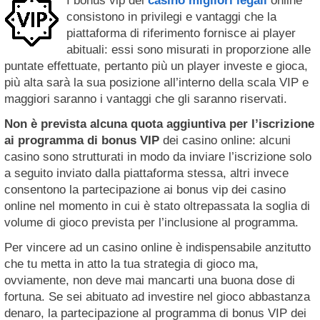
I bonus vip dei
casinò migliori legali
online
consistono in privilegi e vantaggi che la
piattaforma di riferimento fornisce ai player
abituali: essi sono misurati in proporzione alle
puntate effettuate, pertanto più un player investe e gioca,
più alta sarà la sua posizione all’interno della scala VIP e
maggiori saranno i vantaggi che gli saranno riservati.
Non è prevista alcuna quota aggiuntiva per l’iscrizione
ai programma di bonus VIP
dei casino online: alcuni
casino sono strutturati in modo da inviare l’iscrizione solo
a seguito inviato dalla piattaforma stessa, altri invece
consentono la partecipazione ai bonus vip dei casino
online nel momento in cui è stato oltrepassata la soglia di
volume di gioco prevista per l’inclusione al programma.
Per vincere ad un casino online è indispensabile anzitutto
che tu metta in atto la tua strategia di gioco ma,
ovviamente, non deve mai mancarti una buona dose di
fortuna. Se sei abituato ad investire nel gioco abbastanza
denaro, la partecipazione al programma di bonus VIP dei