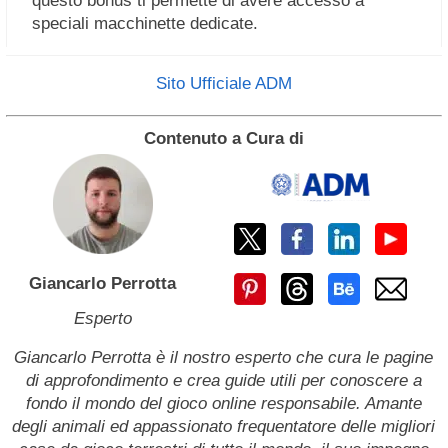
questo bonus ti permette di avere accesso a
speciali macchinette dedicate.
Sito Ufficiale ADM
Contenuto a Cura di
Giancarlo Perrotta
Esperto
Giancarlo Perrotta è il nostro esperto che cura le pagine
di approfondimento e crea guide utili per conoscere a
fondo il mondo del gioco online responsabile. Amante
degli animali ed appassionato frequentatore delle migliori