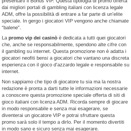
presentarti il Bonus VIP. Questa tipologia di promo offerta
dai migliori portali di gambling italiani con licenza legale
ADM, offre la possibilità di entrare a far parte di un’elite
speciale. In gergo i giocatori VIP vengono anche chiamate
“balene”.
La
promo vip dei casinò
è dedicata a tutti quei giocatori
che, anche se responsabilmente, spendono alte cifre con
il gambling su internet. Questa promozione non è adatta i
giocatori neofiti bensi a giocatori che vantano una discreta
esperienza con il gioco d’azzardo legale e responsabile su
internet.
Non sappiamo che tipo di giocatore tu sia ma la nostra
redazione è pronta a darti tutte le informazioni necessarie
a conoscere questa promozione speciale offerta di siti di
gioco italiani con licenza ADM. Ricorda sempre di giocare
in modo responsabile e senza mai esagerare, se
diventerai un giocatore VIP e potrai sfruttare questa
promo sarà solo il tempo a dirlo. Per il momento divertiti
in modo sano e sicuro senza mai esagerare.