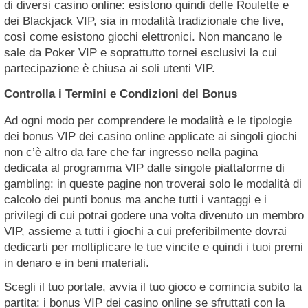
di diversi casino online: esistono quindi delle Roulette e
dei Blackjack VIP, sia in modalità tradizionale che live,
così come esistono giochi elettronici. Non mancano le
sale da Poker VIP e soprattutto tornei esclusivi la cui
partecipazione è chiusa ai soli utenti VIP.
Controlla i Termini e Condizioni del Bonus
Ad ogni modo per comprendere le modalità e le tipologie
dei bonus VIP dei casino online applicate ai singoli giochi
non c’è altro da fare che far ingresso nella pagina
dedicata al programma VIP dalle singole piattaforme di
gambling: in queste pagine non troverai solo le modalità di
calcolo dei punti bonus ma anche tutti i vantaggi e i
privilegi di cui potrai godere una volta divenuto un membro
VIP, assieme a tutti i giochi a cui preferibilmente dovrai
dedicarti per moltiplicare le tue vincite e quindi i tuoi premi
in denaro e in beni materiali.
Scegli il tuo portale, avvia il tuo gioco e comincia subito la
partita: i bonus VIP dei casino online se sfruttati con la