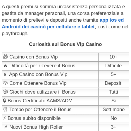
A questi premi si somma un’assistenza personalizzata e
gestita da manager personali, una corsa preferenziale al
momento di prelievi e depositi anche tramite
app ios ed
Android dei casinò per cellulare e tablet
, così come nel
playthrough.
Curiosità sul Bonus Vip Casino
🎁 Casino con Bonus Vip
10+
🔥 Difficoltà per ricevere il Bonus
Difficile
📱 App Casino con Bonus Vip
5+
💡 Come Ottenere Bonus Vip
Depositi
🎲 Giochi dove utilizzare il Bonus
Tutti
🔒 Bonus Certificato AAMS/ADM
Si
⏰ Tempo per Ottenere il Bonus
Settimane
⚡ Bonus subito disponibile
No
📌 Nuovi Bonus High Roller
3+