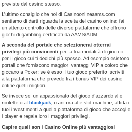
previste dal casino stesso.
L’ultimo consiglio che noi di Casinoonlineaams.com
sentiamo di darti riguarda la scelta del casino online: fai
un attento controllo delle diverse piattaforme che offrono
giochi di gambling certificati da AAMS/ADM.
A seconda del portale che selezionerai otterrai
privilegi più convincenti
per la tua modalità di gioco o
per il gioco cui ti dedichi più spesso. Ad esempio esistono
portali che forniscono maggiori vantaggi VIP a coloro che
giocano a Poker: se è esso il tuo gioco preferito iscriviti
alla piattaforma che prevede fra i bonus VIP dei casino
online quelli migliori.
Se invece sei un appassionato del gioco d’azzardo alle
roulette o al
blackjack
, o ancora alle slot machine, affida i
tuoi investimenti a quella piattaforma di gioco che accoglie
i player e regala loro i maggiori privilegi.
Capire quali son i Casino Online più vantaggiosi