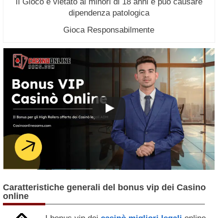
Il Gioco è vietato ai minori di 18 anni e può causare
dipendenza patologica
Gioca Responsabilmente
Caratteristiche generali del bonus vip dei Casino
online