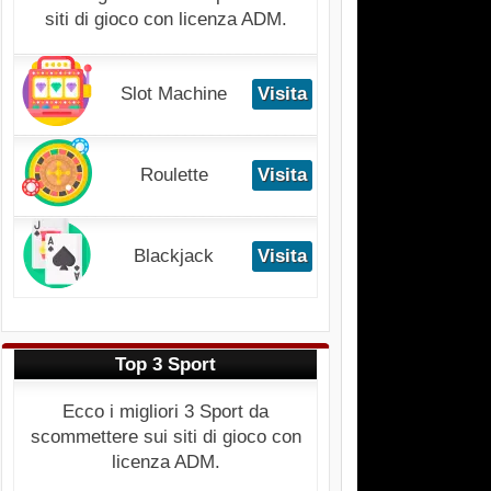
siti di gioco con licenza ADM.
Slot Machine
Visita
Roulette
Visita
Blackjack
Visita
Top 3 Sport
Ecco i migliori 3 Sport da
scommettere sui siti di gioco con
licenza ADM.