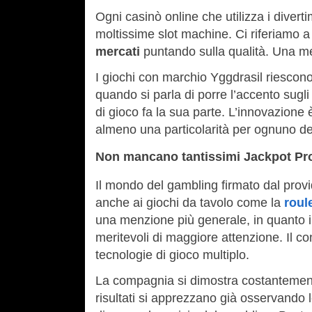
Ogni casinò online che utilizza i divert
moltissime slot machine. Ci riferiamo 
mercati
puntando sulla qualità. Una me
I giochi con marchio Yggdrasil riescon
quando si parla di porre l’accento su
di gioco fa la sua parte. L’innovazione è
almeno una particolarità per ognuno delle
Non mancano tantissimi Jackpot Pro
Il mondo del gambling firmato dal provi
anche ai giochi da tavolo come la
roul
una menzione più generale, in quanto i 
meritevoli di maggiore attenzione. Il c
tecnologie di gioco multiplo.
La compagnia si dimostra costantemente
risultati si apprezzano già osservando 