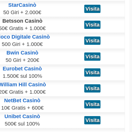
StarCasinò
Visita
50 Giri + 2.000€
Betsson Casinò
Visita
50€ Gratis + 1.000€
ioco Digitale Casinò
Visita
500 Giri + 1.000€
Bwin Casinò
Visita
50 Giri + 200€
Eurobet Casinò
Visita
1.500€ sul 100%
William Hill Casinò
Visita
20€ Gratis + 1.000€
NetBet Casinò
Visita
10€ Gratis + 600€
Unibet Casinò
Visita
500€ sul 100%