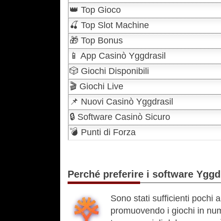
👑 Top Gioco
🍒 Top Slot Machine
🎁 Top Bonus
📱 App Casinò Yggdrasil
🎲 Giochi Disponibili
🎬 Giochi Live
📌 Nuovi Casinò Yggdrasil
🔒 Software Casinò Sicuro
💣 Punti di Forza
Perché preferire i software Yggd
Sono stati sufficienti pochi 
promuovendo i giochi in nume