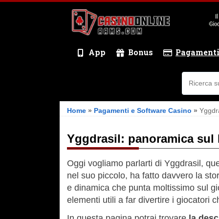
App
Bonus
Pagament
Home
»
Pagamenti e Software Casino
»
Yggdra
Yggdrasil: panoramica sul 
Oggi vogliamo parlarti di Yggdrasil, qu
nel suo piccolo, ha fatto davvero la st
e dinamica che punta moltissimo sul gio
elementi utili a far divertire i giocatori
In questa pagina potrai trovare
la desc