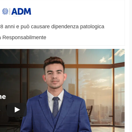
i 18 anni e può causare dipendenza patologica
a Responsabilmente