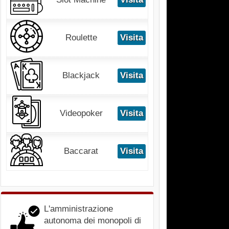
Roulette
Visita
Blackjack
Visita
Videopoker
Visita
Baccarat
Visita
L'amministrazione
autonoma dei monopoli di