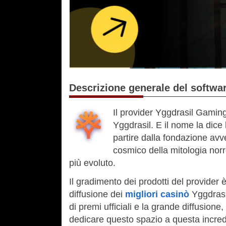
Descrizione generale del softwar
Il provider Yggdrasil Gamin
Yggdrasil. E il nome la dice 
partire dalla fondazione avve
cosmico della mitologia nor
più evoluto.
Il gradimento dei prodotti del provider 
diffusione dei
migliori casinò
Yggdrasi
di premi ufficiali e la grande diffusi
dedicare questo spazio a questa incred