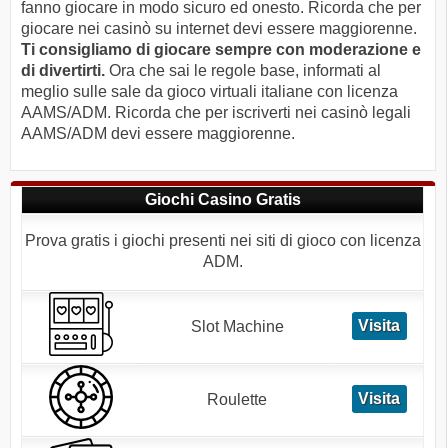
fanno giocare in modo sicuro ed onesto. Ricorda che per
giocare nei casinò su internet devi essere maggiorenne.
Ti consigliamo di giocare sempre con moderazione e
di divertirti.
Ora che sai le regole base, informati al
meglio sulle sale da gioco virtuali italiane con licenza
AAMS/ADM. Ricorda che per iscriverti nei casinò legali
AAMS/ADM devi essere maggiorenne.
Giochi Casino Gratis
Prova gratis i giochi presenti nei siti di gioco con licenza
ADM.
Visita
Slot Machine
Visita
Roulette