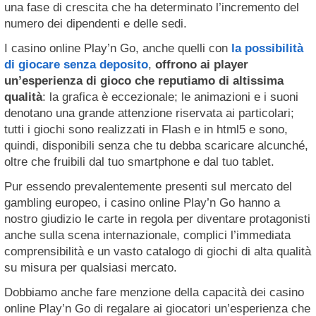
una fase di crescita che ha determinato l’incremento del
numero dei dipendenti e delle sedi.
I casino online Play’n Go, anche quelli con
la possibilità
di giocare senza deposito
,
offrono ai player
un’esperienza di gioco che reputiamo di altissima
qualità
: la grafica è eccezionale; le animazioni e i suoni
denotano una grande attenzione riservata ai particolari;
tutti i giochi sono realizzati in Flash e in html5 e sono,
quindi, disponibili senza che tu debba scaricare alcunché,
oltre che fruibili dal tuo smartphone e dal tuo tablet.
Pur essendo prevalentemente presenti sul mercato del
gambling europeo, i casino online Play’n Go hanno a
nostro giudizio le carte in regola per diventare protagonisti
anche sulla scena internazionale, complici l’immediata
comprensibilità e un vasto catalogo di giochi di alta qualità
su misura per qualsiasi mercato.
Dobbiamo anche fare menzione della capacità dei casino
online Play’n Go di regalare ai giocatori un’esperienza che