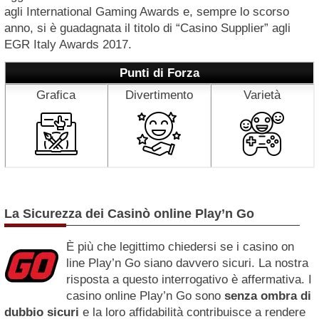
agli International Gaming Awards e, sempre lo scorso
anno, si è guadagnata il titolo di “Casino Supplier” agli
EGR Italy Awards 2017.
Punti di Forza
Grafica
Divertimento
Varietà
La Sicurezza dei Casinò online Play’n Go
È più che legittimo chiedersi se i casino on
line Play’n Go siano davvero sicuri. La nostra
risposta a questo interrogativo è affermativa. I
casino online Play’n Go sono
senza ombra di
dubbio sicuri
e la loro affidabilità contribuisce a rendere