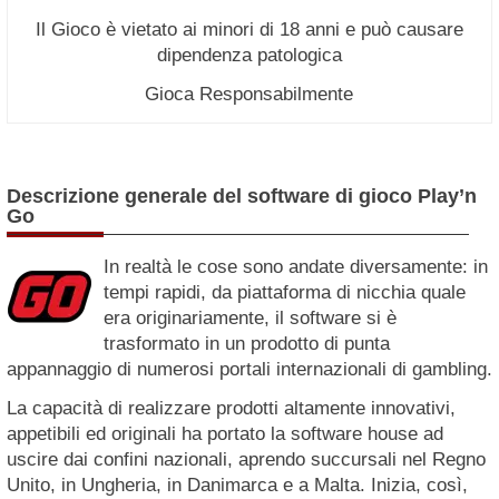
Il Gioco è vietato ai minori di 18 anni e può causare
dipendenza patologica
Gioca Responsabilmente
Descrizione generale del software di gioco Play’n
Go
In realtà le cose sono andate diversamente: in
tempi rapidi, da piattaforma di nicchia quale
era originariamente, il software si è
trasformato in un prodotto di punta
appannaggio di numerosi portali internazionali di gambling.
La capacità di realizzare prodotti altamente innovativi,
appetibili ed originali ha portato la software house ad
uscire dai confini nazionali, aprendo succursali nel Regno
Unito, in Ungheria, in Danimarca e a Malta. Inizia, così,