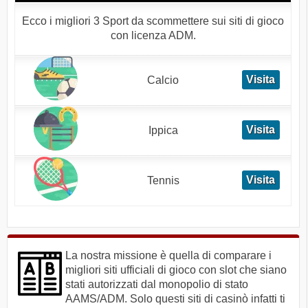
Ecco i migliori 3 Sport da scommettere sui siti di gioco
con licenza ADM.
Visita
Calcio
Visita
Ippica
Visita
Tennis
La nostra missione è quella di comparare i
migliori siti ufficiali di gioco con slot che siano
stati autorizzati dal monopolio di stato
AAMS/ADM. Solo questi siti di casinò infatti ti