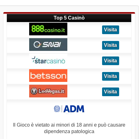
Top 5 Casinò
Visita
Visita
Visita
Visita
Visita
Il Gioco è vietato ai minori di 18 anni e può causare
dipendenza patologica