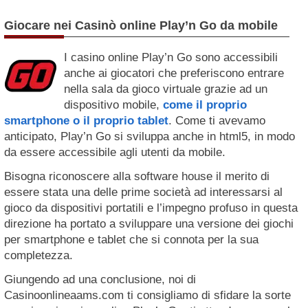
Giocare nei Casinò online Play’n Go da mobile
I casino online Play’n Go sono accessibili
anche ai giocatori che preferiscono entrare
nella sala da gioco virtuale grazie ad un
dispositivo mobile,
come il proprio
smartphone o il proprio tablet
. Come ti avevamo
anticipato, Play’n Go si sviluppa anche in html5, in modo
da essere accessibile agli utenti da mobile.
Bisogna riconoscere alla software house il merito di
essere stata una delle prime società ad interessarsi al
gioco da dispositivi portatili e l’impegno profuso in questa
direzione ha portato a sviluppare una versione dei giochi
per smartphone e tablet che si connota per la sua
completezza.
Giungendo ad una conclusione, noi di
Casinoonlineaams.com ti consigliamo di sfidare la sorte