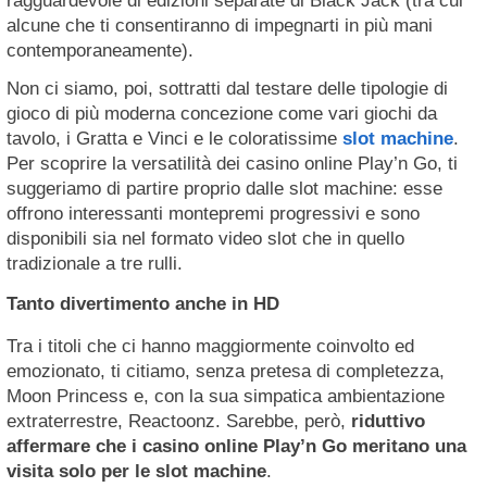
ragguardevole di edizioni separate di Black Jack (tra cui
alcune che ti consentiranno di impegnarti in più mani
contemporaneamente).
Non ci siamo, poi, sottratti dal testare delle tipologie di
gioco di più moderna concezione come vari giochi da
tavolo, i Gratta e Vinci e le coloratissime
slot machine
.
Per scoprire la versatilità dei casino online Play’n Go, ti
suggeriamo di partire proprio dalle slot machine: esse
offrono interessanti montepremi progressivi e sono
disponibili sia nel formato video slot che in quello
tradizionale a tre rulli.
Tanto divertimento anche in HD
Tra i titoli che ci hanno maggiormente coinvolto ed
emozionato, ti citiamo, senza pretesa di completezza,
Moon Princess e, con la sua simpatica ambientazione
extraterrestre, Reactoonz. Sarebbe, però,
riduttivo
affermare che i casino online Play’n Go meritano una
visita solo per le slot machine
.