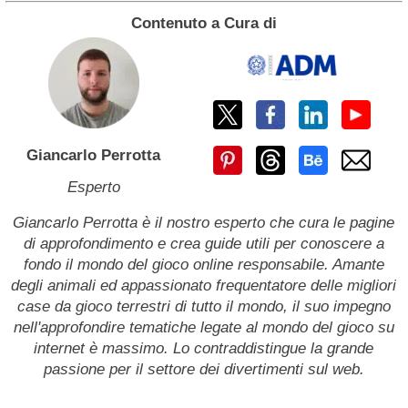
Contenuto a Cura di
Giancarlo Perrotta
Esperto
Giancarlo Perrotta è il nostro esperto che cura le pagine
di approfondimento e crea guide utili per conoscere a
fondo il mondo del gioco online responsabile. Amante
degli animali ed appassionato frequentatore delle migliori
case da gioco terrestri di tutto il mondo, il suo impegno
nell'approfondire tematiche legate al mondo del gioco su
internet è massimo. Lo contraddistingue la grande
passione per il settore dei divertimenti sul web.