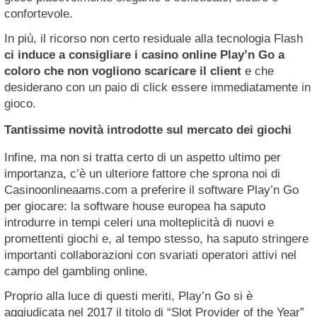
confortevole.
In più, il ricorso non certo residuale alla tecnologia Flash
ci induce a consigliare i casino online Play’n Go a
coloro che non vogliono scaricare il client
e che
desiderano con un paio di click essere immediatamente in
gioco.
Tantissime novità introdotte sul mercato dei giochi
Infine, ma non si tratta certo di un aspetto ultimo per
importanza, c’è un ulteriore fattore che sprona noi di
Casinoonlineaams.com a preferire il software Play’n Go
per giocare: la software house europea ha saputo
introdurre in tempi celeri una molteplicità di nuovi e
promettenti giochi e, al tempo stesso, ha saputo stringere
importanti collaborazioni con svariati operatori attivi nel
campo del gambling online.
Proprio alla luce di questi meriti, Play’n Go si è
aggiudicata nel 2017 il titolo di “Slot Provider of the Year”