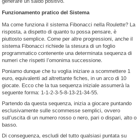
generare un saldo positivo.
Funzionamento pratico del Sistema
Ma come funziona il sistema Fibonacci nella Roulette? La
risposta, a dispetto di quanto tu possa pensare, è
piuttosto semplice. Come per altre progressioni, anche il
sistema Fibonacci richiede la stesura di un foglio
programmatico contenente una determinata sequenza di
numeri che rispetti l’omonima successione.
Poniamo dunque che tu voglia iniziare a scommettere 1
euro, equivalenti ad altrettante fiches, in un arco di 10
giocate. Ecco che la tua sequenza iniziale assumerà la
seguente forma: 1-1-2-3-5-8-13-21-34-55.
Partendo da questa sequenza, inizia a giocare puntando
esclusivamente sulle scommesse semplici, ovvero
sull’uscita di un numero rosso o nero, pari o dispari, alto o
basso.
Di conseguenza, escludi del tutto qualsiasi puntata su