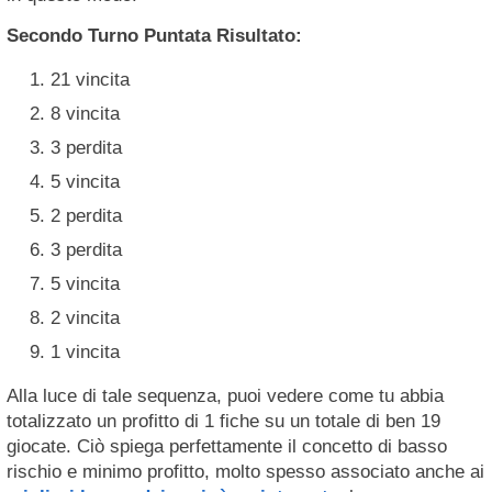
Secondo Turno Puntata Risultato:
21 vincita
8 vincita
3 perdita
5 vincita
2 perdita
3 perdita
5 vincita
2 vincita
1 vincita
Alla luce di tale sequenza, puoi vedere come tu abbia
totalizzato un profitto di 1 fiche su un totale di ben 19
giocate. Ciò spiega perfettamente il concetto di basso
rischio e minimo profitto, molto spesso associato anche ai