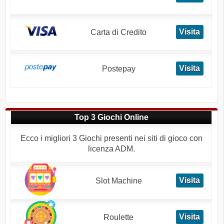
Visita
Carta di Credito
Visita
Postepay
Top 3 Giochi Online
Ecco i migliori 3 Giochi presenti nei siti di gioco con
licenza ADM.
Visita
Slot Machine
Visita
Roulette