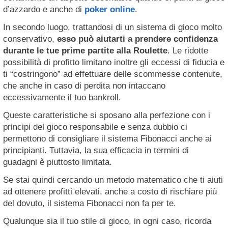
d’azzardo e anche di
poker online
.
In secondo luogo, trattandosi di un sistema di gioco molto
conservativo,
esso può aiutarti a prendere confidenza
durante le tue prime partite alla Roulette
. Le ridotte
possibilità di profitto limitano inoltre gli eccessi di fiducia e
ti “costringono” ad effettuare delle scommesse contenute,
che anche in caso di perdita non intaccano
eccessivamente il tuo bankroll.
Queste caratteristiche si sposano alla perfezione con i
principi del gioco responsabile e senza dubbio ci
permettono di consigliare il sistema Fibonacci anche ai
principianti. Tuttavia, la sua efficacia in termini di
guadagni è piuttosto limitata.
Se stai quindi cercando un metodo matematico che ti aiuti
ad ottenere profitti elevati, anche a costo di rischiare più
del dovuto, il sistema Fibonacci non fa per te.
Qualunque sia il tuo stile di gioco, in ogni caso, ricorda