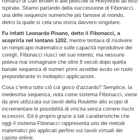
romanzi di Dan Brown e alle pellicole di Hollywood ad essi
ispirate. Stiamo parlando della successione di Fibonacci,
una delle sequenze numeriche più famose al mondo,
dietro la quale si cela una storia davvero singolare.
Fu infatti Leonardo Pisano, detto il Fibonacci, a
scoprirla nel lontano 1202
, mentre tentava di risolvere
un rompicapo matematico sulle capacità riproduttive dei
conigli. Fibonacci riuscì nel suo intento, ma nessuno
poteva mai immaginare che oltre 8 secoli dopo quella
banale sequenza di numeri primi avrebbe avuto un ruolo
preponderante in molteplici applicazioni.
Cosa c’entra tutto ciò col gioco d’azzardo? Semplice, la
medesima sequenza, nota come sistema Fibonacci, viene
da anni utilizzata sui tavoli della Roulette allo scopo di
incrementare le possibilità di vincita senza correre rischi
eccessivi. Ed è proprio grazie a tali caratteristiche che
oggi il sistema Fibonacci rappresenta uno dei metodi
matematici più applicati perfino sui tavoli virtuali dei
casino online.