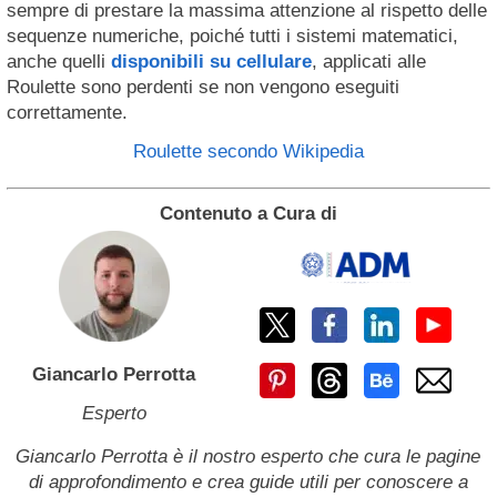
sempre di prestare la massima attenzione al rispetto delle
sequenze numeriche, poiché tutti i sistemi matematici,
anche quelli
disponibili su cellulare
, applicati alle
Roulette sono perdenti se non vengono eseguiti
correttamente.
Roulette secondo Wikipedia
Contenuto a Cura di
Giancarlo Perrotta
Esperto
Giancarlo Perrotta è il nostro esperto che cura le pagine
di approfondimento e crea guide utili per conoscere a