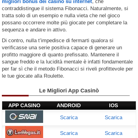
migliori bonus dei casinò su internet
, che
contraddistingue il sistema Fibonacci. Naturalmente, si
tratta solo di un esempio e nulla vieta che nel gioco
possano occorrere molte più giocate per completare la
sequenza e andare in attivo.
Di contro, nulla t’impedisce di fermarti qualora si
verificasse una serie positiva capace di generare un
profitto maggiore di quanto prefissato. Mantenere il
sangue freddo e la lucidità mentale è infatti fondamentale
per far sì che il metodo Fibonacci si riveli profittevole per
le tue giocate alla Roulette.
Le Migliori App Casinò
APP CASINO
ANDROID
IOS
Scarica
Scarica
Scarica
Scarica