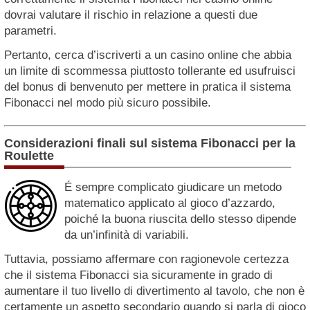
dovrai valutare il rischio in relazione a questi due
parametri.
Pertanto, cerca d’iscriverti a un casino online che abbia
un limite di scommessa piuttosto tollerante ed usufruisci
del bonus di benvenuto per mettere in pratica il sistema
Fibonacci nel modo più sicuro possibile.
Considerazioni finali sul sistema Fibonacci per la
Roulette
É sempre complicato giudicare un metodo
matematico applicato al gioco d’azzardo,
poiché la buona riuscita dello stesso dipende
da un’infinità di variabili.
Tuttavia, possiamo affermare con ragionevole certezza
che il sistema Fibonacci sia sicuramente in grado di
aumentare il tuo livello di divertimento al tavolo, che non è
certamente un aspetto secondario quando si parla di gioco