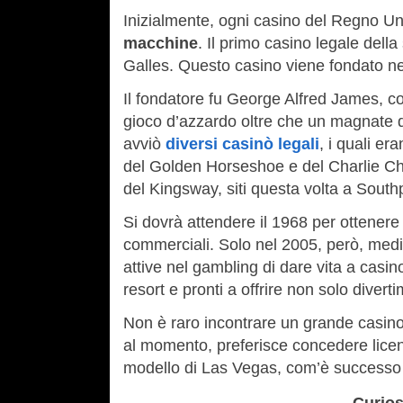
Inizialmente, ogni casino del Regno Un
macchine
. Il primo casino legale della 
Galles. Questo casino viene fondato ne
Il fondatore fu George Alfred James, c
gioco d’azzardo oltre che un magnate d
avviò
diversi casinò legali
, i quali er
del Golden Horseshoe e del Charlie Ch
del Kingsway, siti questa volta a Southp
Si dovrà attendere il 1968 per ottenere 
commerciali. Solo nel 2005, però, medi
attive nel gambling di dare vita a casi
resort e pronti a offrire non solo diver
Non è raro incontrare un grande casino s
al momento, preferisce concedere licen
modello di Las Vegas, com’è successo 
Curios