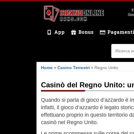
App
Bonus
Pagament
Home
»
Casino Terrestri
»
Regno Unito
Casinò del Regno Unito: u
Quando si parla di gioco d’azzardo è i
infatti, il gioco d’azzardo è legato sto
effettuano proprio in questo territorio 
casinò nel Regno Unito.
Le prime scommesse sulle corse dei cav