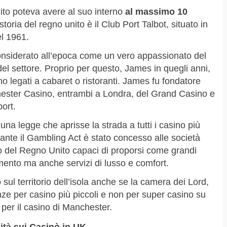
ito poteva avere al suo interno
al massimo 10
storia del regno unito è il Club Port Talbot, situato in
l 1961.
onsiderato all’epoca come un vero appassionato del
el settore. Proprio per questo, James in quegli anni,
ano legati a cabaret o ristoranti. James fu fondatore
ester Casino, entrambi a Londra, del Grand Casino e
ort.
una legge che aprisse la strada a tutti i casino più
ante il Gambling Act è stato concesso alle società
no del Regno Unito capaci di proporsi come grandi
timento ma anche servizi di lusso e comfort.
ul territorio dell’isola anche se la camera dei Lord,
ze per casino più piccoli e non per super casino su
per il casino di Manchester.
ità sui Casinò in UK