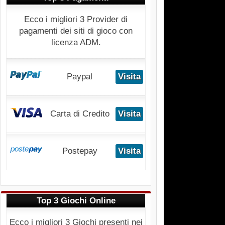
Ecco i migliori 3 Provider di
pagamenti dei siti di gioco con
licenza ADM.
Paypal
Visita
Carta di Credito
Visita
Postepay
Visita
Top 3 Giochi Online
Ecco i migliori 3 Giochi presenti nei