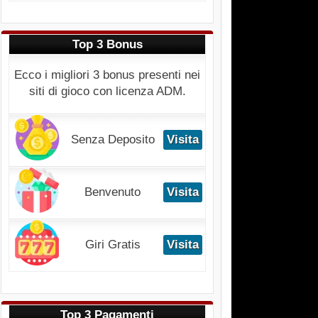
Top 3 Bonus
Ecco i migliori 3 bonus presenti nei
siti di gioco con licenza ADM.
Senza Deposito
Visita
Benvenuto
Visita
Giri Gratis
Visita
Top 3 Pagamenti