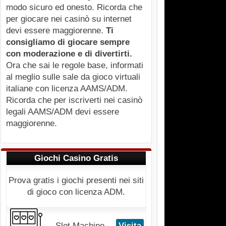
modo sicuro ed onesto. Ricorda che
per giocare nei casinò su internet
devi essere maggiorenne.
Ti
consigliamo di giocare sempre
con moderazione e di divertirti.
Ora che sai le regole base, informati
al meglio sulle sale da gioco virtuali
italiane con licenza AAMS/ADM.
Ricorda che per iscriverti nei casinò
legali AAMS/ADM devi essere
maggiorenne.
Giochi Casino Gratis
Prova gratis i giochi presenti nei siti
di gioco con licenza ADM.
Slot Machine
Visita