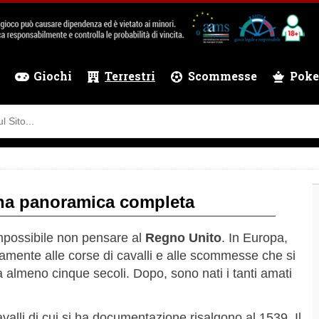
i
Giochi
Terrestri
Scommesse
Poke
na panoramica completa
mpossibile non pensare al
Regno Unito
. In Europa,
ricamente alle corse di cavalli e alle scommesse che si
da almeno cinque secoli. Dopo, sono nati i tanti amati
alli di cui si ha documentazione risalgono al 1539. Il