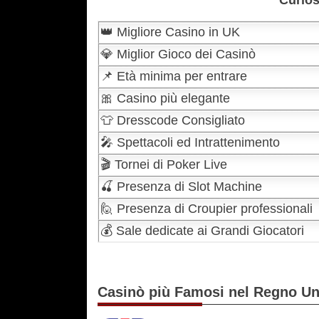
👑 Migliore Casino in UK
💎 Miglior Gioco dei Casinò
📌 Età minima per entrare
🎀 Casino più elegante
👕 Dresscode Consigliato
🎤 Spettacoli ed Intrattenimento
🎬 Tornei di Poker Live
🍒 Presenza di Slot Machine
🙋 Presenza di Croupier professionali
💰 Sale dedicate ai Grandi Giocatori
Casinò più Famosi nel Regno Un