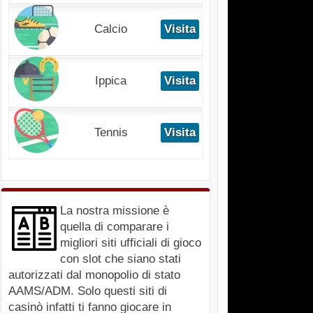
Calcio
Visita
Ippica
Visita
Tennis
Visita
La nostra missione è
quella di comparare i
migliori siti ufficiali di gioco
con slot che siano stati
autorizzati dal monopolio di stato
AAMS/ADM. Solo questi siti di
casinò infatti ti fanno giocare in