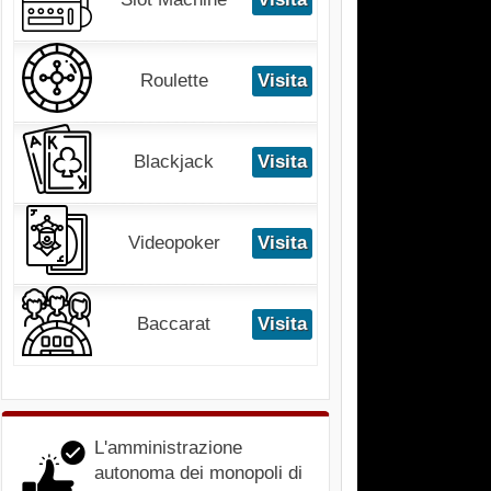
Roulette
Visita
Blackjack
Visita
Videopoker
Visita
Baccarat
Visita
L'amministrazione
autonoma dei monopoli di